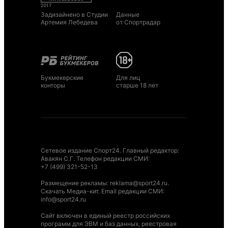
Задизайнено в Студии
Данные
Артемия Лебедева
от Спортрадар
Букмекерские
Для лиц
конторы
старше 18 лет
Сетевое издание Спорт24. Главный редактор:
Авакян С.Г. Телефон редакции СМИ:
+7 (499) 321-52-13
Размещение рекламы
:
reklama@sport24.ru
.
Скачать Медиа-кит
. Email редакции СМИ:
info@sport24.ru
Сайт включен в единый реестр российских
программ для ЭВМ и баз данных, реестровая