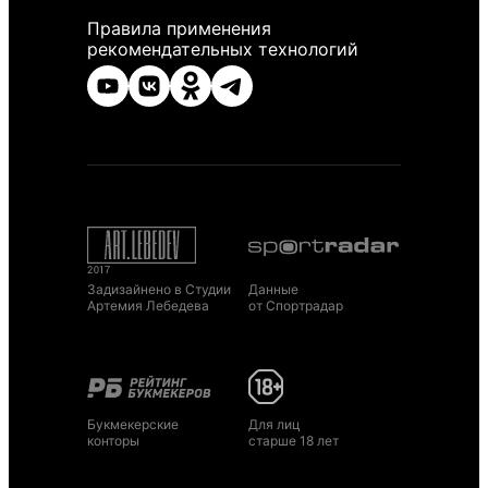
Правила применения
рекомендательных технологий
Задизайнено в Студии
Данные
Артемия Лебедева
от Спортрадар
Букмекерские
Для лиц
конторы
старше 18 лет