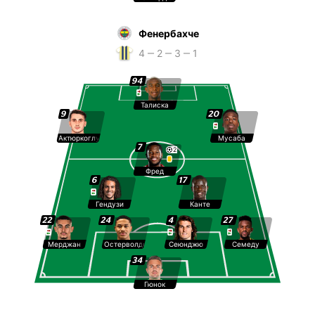
Фенербахче
4 ‒ 2 ‒ 3 ‒ 1
94
Талиска
9
20
Актюркоглу
Мусаба
7
2
Фред
6
17
Гендузи
Канте
22
24
4
27
Мерджан
Остерволде
Сеюнджю
Семеду
34
Гюнок