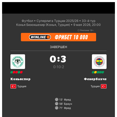
Футбол
Суперлига Турции 2025/26
33-й тур
Конья Бююкшехир (Конья, Турция)
9 мая 2026, 20:00
ⓘ
Реклама 18+.
ЗАВЕРШЕН
:
0
3
0:1
0:2
Коньяспор
Фенербахче
Турция
Турция
13
Фред
56
Браун
71
Фред