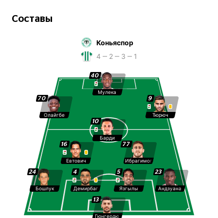
Составы
Коньяспор
4 ‒ 2 ‒ 3 ‒ 1
40
Мулека
70
9
Олайгбе
Тюрюч
10
Барди
16
77
Евтович
Ибрагимоглу
24
4
5
23
Бошлук
Демирбаг
Язгылы
Андзуана
13
Гюнгердю