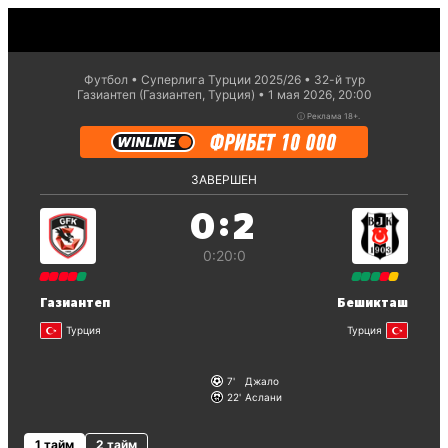
Футбол
Суперлига Турции 2025/26
32-й тур
Газиантеп (Газиантеп, Турция)
1 мая 2026, 20:00
ⓘ
Реклама 18+.
ЗАВЕРШЕН
:
0
2
0:2
0:0
Газиантеп
Бешикташ
Турция
Турция
7
Джало
22
Аслани
1 тайм
2 тайм