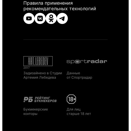
Правила применения
рекомендательных технологий
Задизайнено в Студии
Данные
Артемия Лебедева
от Спортрадар
Букмекерские
Для лиц
конторы
старше 18 лет