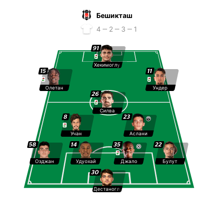
Бешикташ
4 ‒ 2 ‒ 3 ‒ 1
91
Хекимоглу
15
11
Олетан
Ундер
26
Силва
8
23
Учан
Аслани
58
14
35
22
Озджан
Удуохай
Джало
Булут
30
Дестаноглу