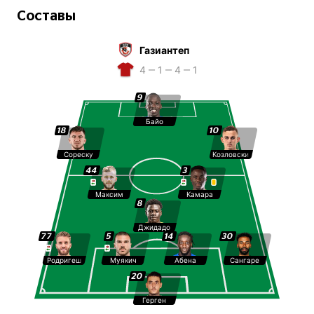
Составы
Газиантеп
4 ‒ 1 ‒ 4 ‒ 1
9
Байо
18
10
Сореску
Козловски
44
3
Максим
Камара
8
Джидадо
77
5
14
30
Родригеш
Муякич
Абена
Сангаре
20
Герген