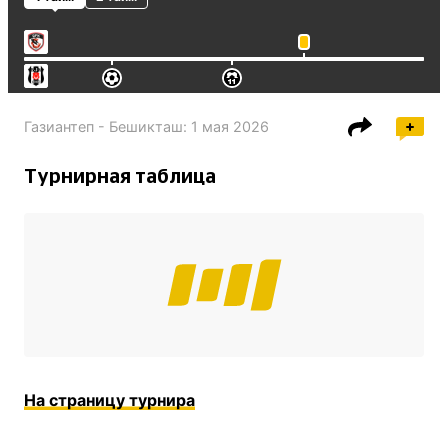
Газиантеп - Бешикташ
:
1 мая 2026
Турнирная таблица
На страницу турнира