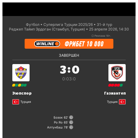
Футбол
Суперлига Турции 2025/26
31-й тур
Реджеп Тайип Эрдоган (Стамбул, Турция)
25 апреля 2026, 14:30
ⓘ
Реклама 18+.
ЗАВЕРШЕН
:
3
0
0:0
3:0
Эюпспор
Газиантеп
Турция
Турция
Бозок
62
Ро Яо
65
Алтунбаш
78