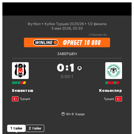
Футбол
Кубок Турции 2025/26
1/2 финaла
5 мая 2026, 20:30
ⓘ
Реклама 18+.
ЗАВЕРШЕН
:
0
1
0:0
0:1
Бешикташ
Коньяспор
Турция
Турция
90+8
Барди
1 тайм
2 тайм