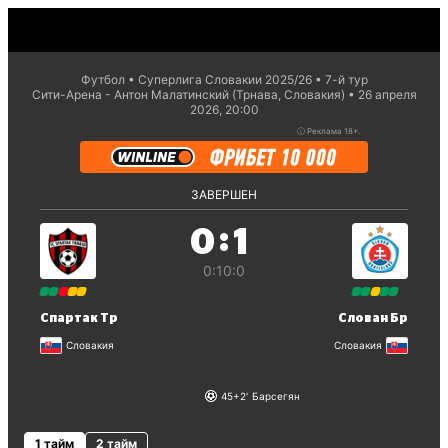
Футбол
Суперлига Словакии 2025/26
7-й тур
Сити-Арена - Антон Малатинский (Трнава, Словакия)
26 апреля
2026, 20:00
ⓘ
Реклама 18+.
ЗАВЕРШЕН
:
0
1
0:1
0:0
Спартак Тр
Слован Бр
Словакия
Словакия
45+2
Барсегян
1 тайм
2 тайм