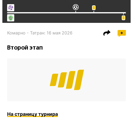
Комарно - Татран
:
16 мая 2026
Второй этап
На страницу турнира