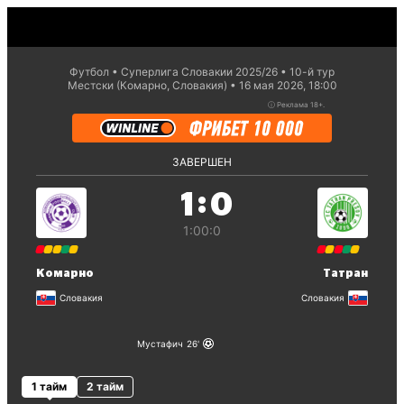
Футбол
Суперлига Словакии 2025/26
10-й тур
Местски (Комарно, Словакия)
16 мая 2026, 18:00
ⓘ
Реклама 18+.
ЗАВЕРШЕН
:
1
0
1:0
0:0
Комарно
Татран
Словакия
Словакия
Мустафич
26
1 тайм
2 тайм