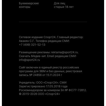
Букмекерские
Для лиц
конторы
старше 18 лет
Сетевое издание Спорт24. Главный редактор:
Авакян С.Г. Телефон редакции СМИ:
+7 (499) 321-52-13
Размещение рекламы
:
reklama@sport24.ru
.
Скачать Медиа-кит
. Email редакции СМИ:
info@sport24.ru
Сайт включен в единый реестр российских
программ для ЭВМ и баз данных, реестровая
запись № 24856 от 15.11.2024 г
Учредитель: ООО «Спорт24». СМИ
Зарегистрировано 17.05.2018 года
Роскомнадзором за номером Эл № ФС77-72812.
© 2015–2026 ООО «Спорт24»