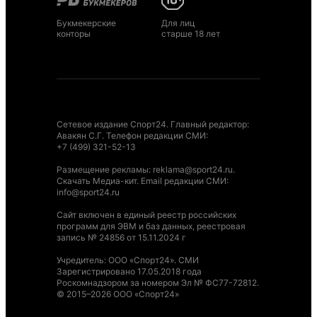
Букмекерские
Для лиц
конторы
старше 18 лет
Сетевое издание Спорт24. Главный редактор:
Авакян С.Г. Телефон редакции СМИ:
+7 (499) 321-52-13
Размещение рекламы
:
reklama@sport24.ru
.
Скачать Медиа-кит
. Email редакции СМИ:
info@sport24.ru
Сайт включен в единый реестр российских
программ для ЭВМ и баз данных, реестровая
запись № 24856 от 15.11.2024 г
Учредитель: ООО «Спорт24». СМИ
Зарегистрировано 17.05.2018 года
Роскомнадзором за номером Эл № ФС77-72812.
© 2015–2026 ООО «Спорт24»