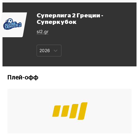
Суперлига 2 Греции -
Суперкубок
sl2.gr
2026
Плей-офф