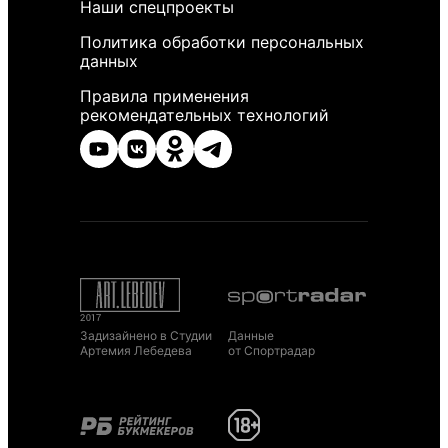
Наши спецпроекты
Политика обработки персональных
данных
Правила применения
рекомендательных технологий
Задизайнено в Студии
Данные
Артемия Лебедева
от Спортрадар