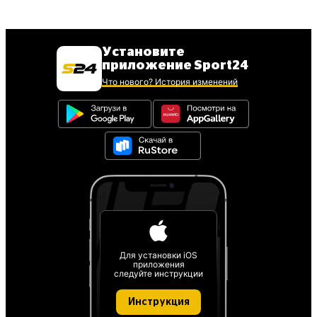
Установите
приложение Sport24
Что нового? История изменений
Для установки iOS
приложения
следуйте инструкции
Инструкция