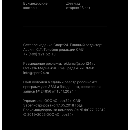
Букмекерские
Для лиц
конторы
старше 18 лет
Сетевое издание Спорт24. Главный редактор:
Авакян С.Г. Телефон редакции СМИ:
+7 (499) 321-52-13
Размещение рекламы
:
reklama@sport24.ru
.
Скачать Медиа-кит
. Email редакции СМИ:
info@sport24.ru
Сайт включен в единый реестр российских
программ для ЭВМ и баз данных, реестровая
запись № 24856 от 15.11.2024 г
Учредитель: ООО «Спорт24». СМИ
Зарегистрировано 17.05.2018 года
Роскомнадзором за номером Эл № ФС77-72812.
© 2015–2026 ООО «Спорт24»