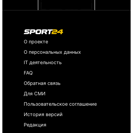
О проекте
О персональных данных
IT деятельность
FAQ
Обратная связь
Для СМИ
Пользовательское соглашение
История версий
Редакция