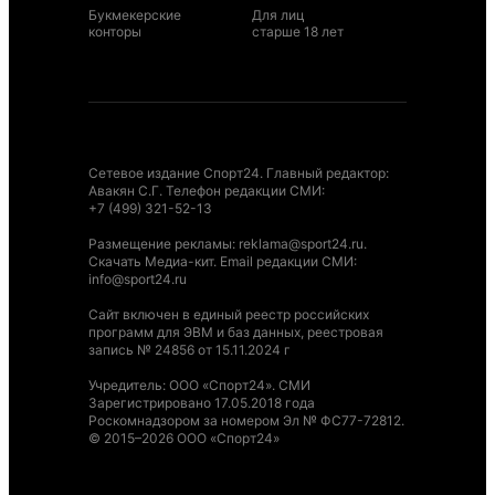
Букмекерские
Для лиц
конторы
старше 18 лет
Сетевое издание Спорт24. Главный редактор:
Авакян С.Г. Телефон редакции СМИ:
+7 (499) 321-52-13
Размещение рекламы
:
reklama@sport24.ru
.
Скачать Медиа-кит
. Email редакции СМИ:
info@sport24.ru
Сайт включен в единый реестр российских
программ для ЭВМ и баз данных, реестровая
запись № 24856 от 15.11.2024 г
Учредитель: ООО «Спорт24». СМИ
Зарегистрировано 17.05.2018 года
Роскомнадзором за номером Эл № ФС77-72812.
© 2015–2026 ООО «Спорт24»