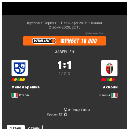
Футбол
Серия С - Плей-офф 2026
Финал
2 июня 2026, 22:15
ⓘ
Реклама 18+.
ЗАВЕРШЕН
:
1
1
1:1
0:0
Унион Брешиа
Асколи
Италия
Италия
8
Риццо Пинна
Креспи
12
1 тайм
2 тайм