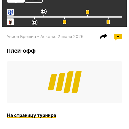
Унион Брешиа - Асколи
:
2 июня 2026
Плей-офф
На страницу турнира