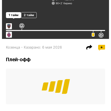
90+2
Кирико
1 тайм
2 тайм
Козенца - Казарано
:
6 мая 2026
Плей-офф