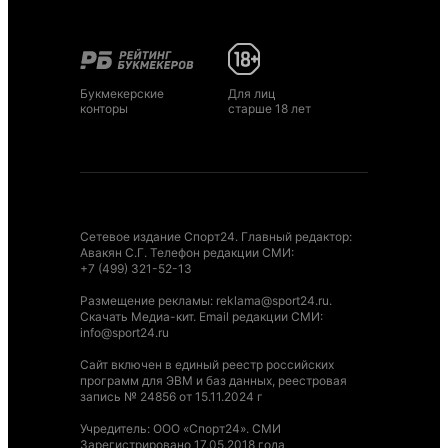
Букмекерские
Для лиц
конторы
старше 18 лет
Сетевое издание Спорт24. Главный редактор:
Авакян С.Г. Телефон редакции СМИ:
+7 (499) 321-52-13
Размещение рекламы
:
reklama@sport24.ru
.
Скачать Медиа-кит
. Email редакции СМИ:
info@sport24.ru
Сайт включен в единый реестр российских
программ для ЭВМ и баз данных, реестровая
запись № 24856 от 15.11.2024 г
Учредитель: ООО «Спорт24». СМИ
Зарегистрировано 17.05.2018 года