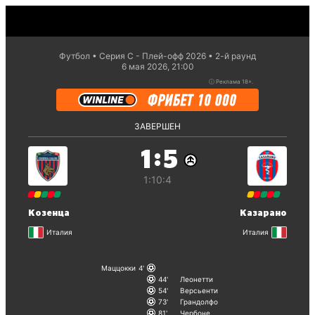
Футбол
Серия С - Плей-офф 2026
2-й раунд
6 мая 2026, 21:00
ⓘ
Реклама 18+.
ЗАВЕРШЕН
:
1
5
1:1
0:4
Козенца
Казарано
Италия
Италия
Маццокки
4
44
Леонетти
54
Версьенти
73
Грандолфо
81
Чербоне