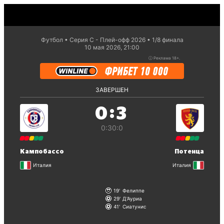
Футбол
Серия С - Плей-офф 2026
1/8 финaла
10 мая 2026, 21:00
ⓘ
Реклама 18+.
ЗАВЕРШЕН
:
0
3
0:3
0:0
Кампобассо
Потенца
Италия
Италия
19
Фелиппе
29
Д'Ауриа
41
Сиатунис