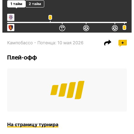
1 тайм
2 тайм
Кампобассо - Потенца
:
10 мая 2026
Плей-офф
На страницу турнира