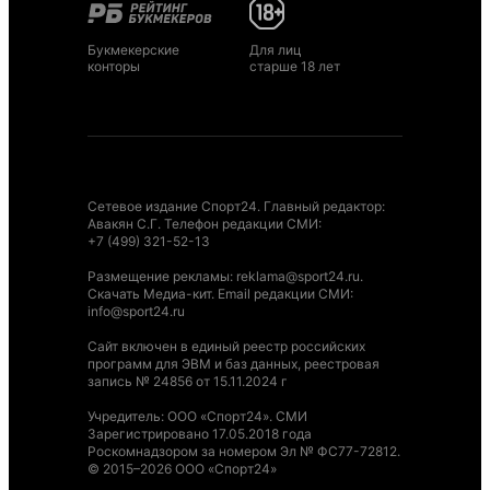
Букмекерские
Для лиц
конторы
старше 18 лет
Сетевое издание Спорт24. Главный редактор:
Авакян С.Г. Телефон редакции СМИ:
+7 (499) 321-52-13
Размещение рекламы
:
reklama@sport24.ru
.
Скачать Медиа-кит
. Email редакции СМИ:
info@sport24.ru
Сайт включен в единый реестр российских
программ для ЭВМ и баз данных, реестровая
запись № 24856 от 15.11.2024 г
Учредитель: ООО «Спорт24». СМИ
Зарегистрировано 17.05.2018 года
Роскомнадзором за номером Эл № ФС77-72812.
© 2015–2026 ООО «Спорт24»