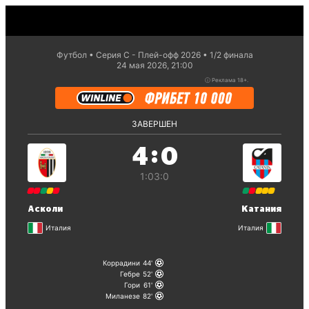
Футбол
Серия С - Плей-офф 2026
1/2 финaла
24 мая 2026, 21:00
ⓘ
Реклама 18+.
ЗАВЕРШЕН
:
4
0
1:0
3:0
Асколи
Катания
Италия
Италия
Коррадини
44
Гебре
52
Гори
61
Миланезе
82