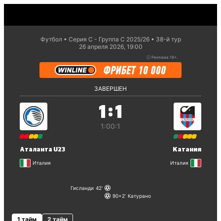
Футбол
Серия С - Группа C 2025/26
38-й тур
26 апреля 2026, 19:00
ⓘ
Реклама 18+.
ЗАВЕРШЕН
:
1
1
1:0
0:1
Аталанта U23
Катания
Италия
Италия
Гисланди
42
90+2
Катурано
1 тайм
2 тайм