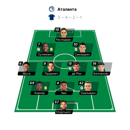
Аталанта
3 ‒ 4 ‒ 2 ‒ 1
18
Распадори
7
10
Сулемана
Самарджич
6
8
15
16
Муса
Пашалич
де Рон
Белланова
69
4
42
Аханор
Хин
Скальвини
57
Спортьелло