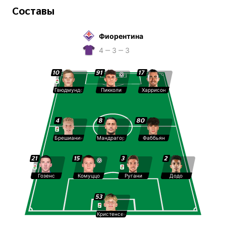
Составы
Фиорентина
4 ‒ 3 ‒ 3
10
91
17
Гвюдмундссон
Пикколи
Харрисон
4
8
80
Брешианини
Мандрагора
Фаббьян
21
15
3
2
Гозенс
Комуццо
Ругани
Додо
53
Кристенсен