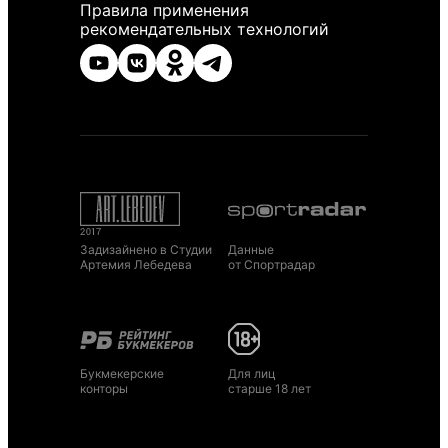
Правила применения
рекомендательных технологий
Задизайнено в Студии
Данные
Артемия Лебедева
от Спортрадар
Букмекерские
Для лиц
конторы
старше 18 лет