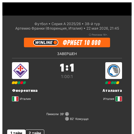
Футбол
Серия А 2025/26
38-й тур
Артемио Франки (Флоренция, Италия)
22 мая 2026, 21:45
ⓘ
Реклама 18+.
ЗАВЕРШЕН
:
1
1
1:0
0:1
Фиорентина
Аталанта
Италия
Италия
Пикколи
39
82
Комуццо
1 тайм
2 тайм