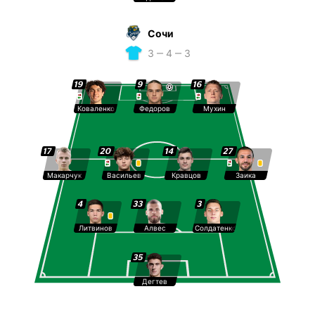
Сочи
3 ‒ 4 ‒ 3
19
9
16
Коваленко
Федоров
Мухин
17
20
14
27
Макарчук
Васильев
Кравцов
Заика
4
33
3
Литвинов
Алвес
Солдатенков
35
Дегтев