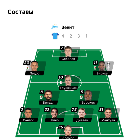
Составы
Зенит
4 ‒ 2 ‒ 3 ‒ 1
7
Соболев
20
11
Педро
Энрике
10
Глушенков
8
5
Вендел
Барриос
3
33
78
31
Сантос
Нино
Дивеев
Мантуан
16
Адамов