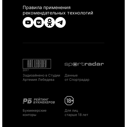
Правила применения
рекомендательных технологий
Задизайнено в Студии
Данные
Артемия Лебедева
от Спортрадар
Букмекерские
Для лиц
конторы
старше 18 лет