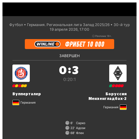
Футбол
Германия. Региональная лига Запад 2025/26
30-й тур
19 апреля 2026, 17:00
ⓘ
Реклама 18+.
ЗАВЕРШЕН
:
0
3
0:2
0:1
Вупперталер
Боруссия
Менхенгладбах-2
Германия
Германия
6
Сарко
22
Адози
68
Флек