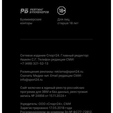
Букмекерские
Для лиц
конторы
старше 18 лет
Сетевое издание Спорт24. Главный редактор:
Авакян С.Г. Телефон редакции СМИ:
+7 (499) 321-52-13
Размещение рекламы
:
reklama@sport24.ru
.
Скачать Медиа-кит
. Email редакции СМИ:
info@sport24.ru
Сайт включен в единый реестр российских
программ для ЭВМ и баз данных, реестровая
запись № 24856 от 15.11.2024 г
Учредитель: ООО «Спорт24». СМИ
Зарегистрировано 17.05.2018 года
Роскомнадзором за номером Эл № ФС77-72812.