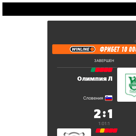
ЗАВЕРШЕН
Олимпия Л
Словения
:
2
1
1:0
1:1