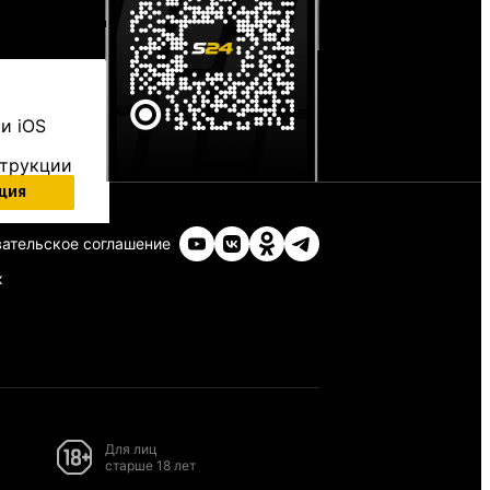
и iOS
струкции
ция
ательское соглашение
х
Для лиц
старше 18 лет