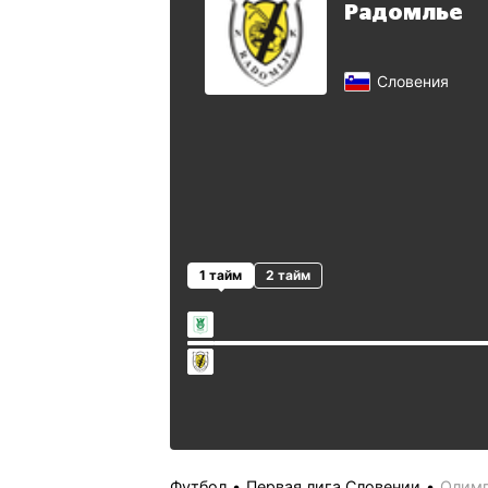
Радомлье
Словения
1 тайм
2 тайм
Футбол
Первая лига Словении
Олимп