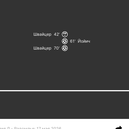
Швайцер
42
61
Йойич
Швайцер
70
ия Л - Радомлье
:
17 мая 2026