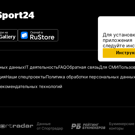
port24
Для установк
приложения
следуйте ин
Инструк
ьных данных
IT деятельность
FAQ
Обратная связь
Для СМИ
Пользов
ция
Наши спецпроекты
Политика обработки персональных данны
екомендательных технологий
Данные
Букмекерские
от Спортрадар
конторы