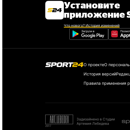
Установите
приложение S
Что нового? История изменений
О проекте
О персонал
История версий
Редак
Правила применения р
Задизайнено в Студии
Артемия Лебедева