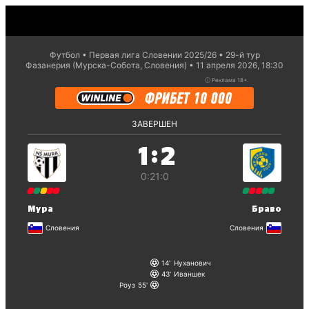
Футбол
Первая лига Словении 2025/26
29-й тур
Фазанерия (Мурска-Собота, Словения)
11 апреля 2026, 18:30
ⓘ
Реклама 18+.
ЗАВЕРШЕН
:
1
2
0:2
1:0
Мура
Браво
Словения
Словения
14
Нуханович
43
Иваншек
Роуз
55