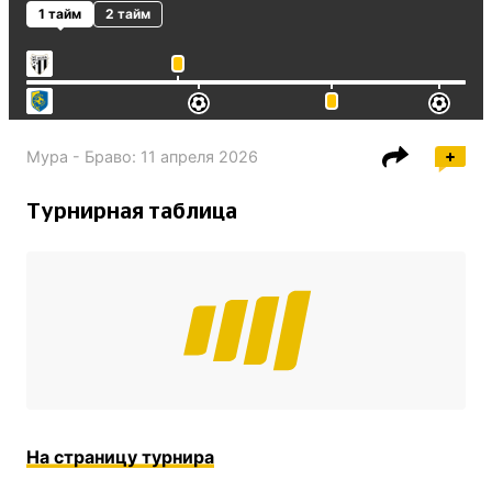
1 тайм
2 тайм
Мура - Браво
:
11 апреля 2026
Турнирная таблица
На страницу турнира