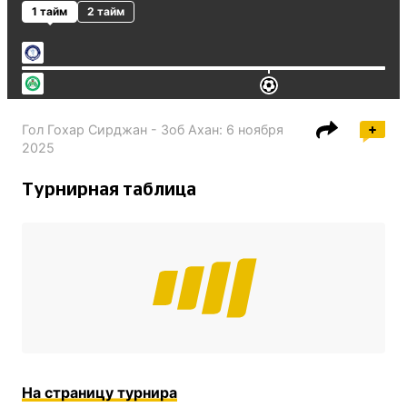
1 тайм
2 тайм
Гол Гохар Сирджан - Зоб Ахан
:
6 ноября
2025
Турнирная таблица
На страницу турнира