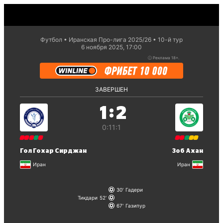
Футбол
Иранская Про-лига 2025/26
10-й тур
6 ноября 2025, 17:00
ⓘ
Реклама 18+.
ЗАВЕРШЕН
:
1
2
0:1
1:1
Гол Гохар Сирджан
Зоб Ахан
Иран
Иран
30
Гадери
Тикдари
52
67
Газипур