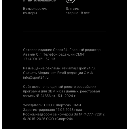
Букмекерские
Для лиц
конторы
старше 18 лет
Сетевое издание Спорт24. Главный редактор:
Авакян С.Г. Телефон редакции СМИ:
+7 (499) 321-52-13
Размещение рекламы
:
reklama@sport24.ru
.
Скачать Медиа-кит
. Email редакции СМИ:
info@sport24.ru
Сайт включен в единый реестр российских
программ для ЭВМ и баз данных, реестровая
запись № 24856 от 15.11.2024 г
Учредитель: ООО «Спорт24». СМИ
Зарегистрировано 17.05.2018 года
Роскомнадзором за номером Эл № ФС77-72812.
© 2015–2026 ООО «Спорт24»