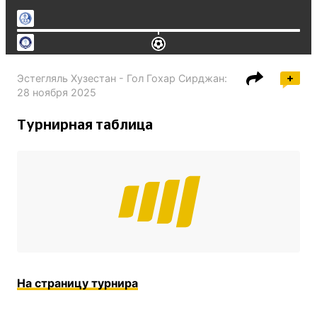
Эстегляль Хузестан - Гол Гохар Сирджан
:
28 ноября 2025
Турнирная таблица
На страницу турнира