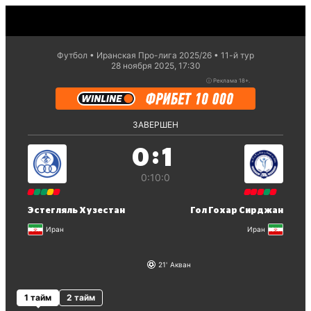
Футбол
Иранская Про-лига 2025/26
11-й тур
28 ноября 2025, 17:30
ⓘ
Реклама 18+.
ЗАВЕРШЕН
:
0
1
0:1
0:0
Эстегляль Хузестан
Гол Гохар Сирджан
Иран
Иран
21
Акван
1 тайм
2 тайм