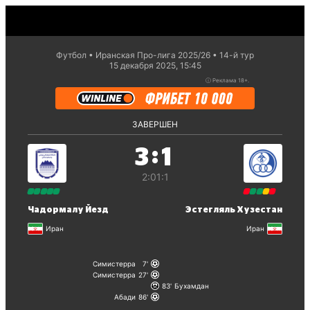
Футбол
Иранская Про-лига 2025/26
14-й тур
15 декабря 2025, 15:45
ⓘ
Реклама 18+.
ЗАВЕРШЕН
:
3
1
2:0
1:1
Чадормалу Йезд
Эстегляль Хузестан
Иран
Иран
Симистерра
7
Симистерра
27
83
Бухамдан
Абади
86