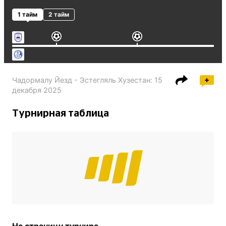
1 тайм
2 тайм
Чадормалу Йезд - Эстегляль Хузестан
:
15
декабря 2025
Турнирная таблица