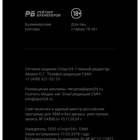
Букмекерские
Для лиц
конторы
старше 18 лет
Сетевое издание Спорт24. Главный редактор:
Авакян С.Г. Телефон редакции СМИ:
+7 (499) 321-52-13
Размещение рекламы
:
reklama@sport24.ru
.
Скачать Медиа-кит
. Email редакции СМИ:
info@sport24.ru
Сайт включен в единый реестр российских
программ для ЭВМ и баз данных, реестровая
запись № 24856 от 15.11.2024 г
Учредитель: ООО «Спорт24». СМИ
Зарегистрировано 17.05.2018 года
Роскомнадзором за номером Эл № ФС77-72812.