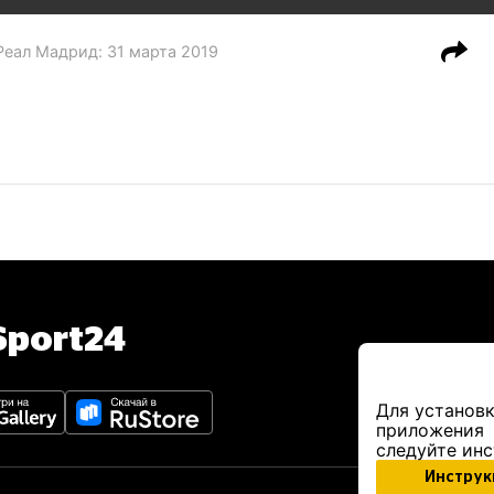
 Реал Мадрид
:
31 марта 2019
port24
Для установк
приложения
следуйте ин
Инструк