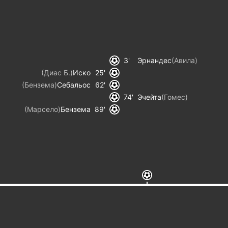
3
Эрнандес
(
Авила
)
(
Диас Б.
)
Иско
25
(
Бензема
)
Себальос
62
74
Эчейта
(
Гомес
)
(
Марсело
)
Бензема
89