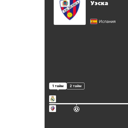
Уэска
Испания
1 тайм
2 тайм