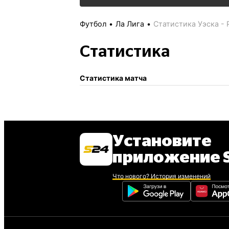
Футбол
Ла Лига
Статистика
Уэска -
Статистика
Статистика матча
Установите
приложение S
Что нового? История изменений