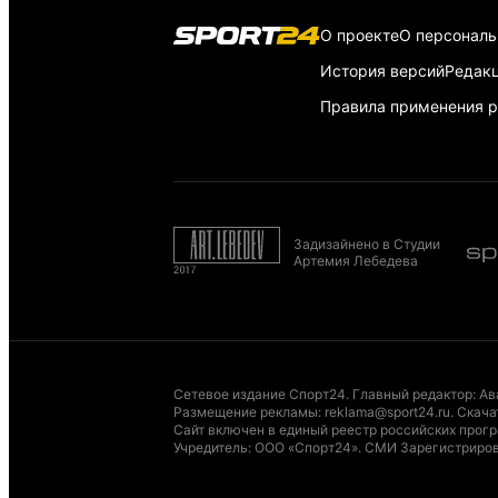
О проекте
О персонал
История версий
Редак
Правила применения р
Задизайнено в Студии
Артемия Лебедева
Сетевое издание Спорт24. Главный редактор: Ав
Размещение рекламы
:
reklama@sport24.ru
.
Скача
Сайт включен в единый реестр российских програ
Учредитель: ООО «Спорт24». СМИ Зарегистриров