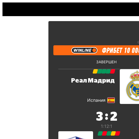
ЗАВЕРШЕН
Реал Мадрид
Испания
:
3
2
1:1
2:1