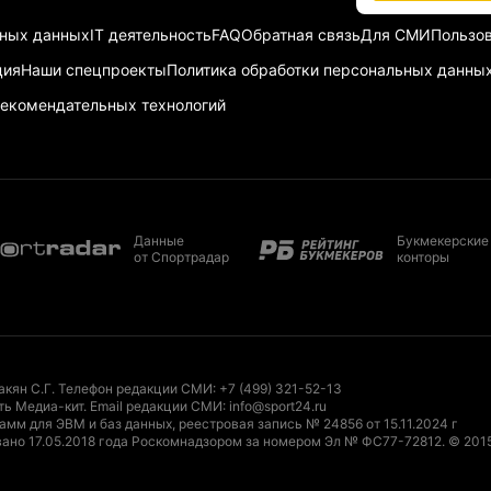
ьных данных
IT деятельность
FAQ
Обратная связь
Для СМИ
Пользов
ция
Наши спецпроекты
Политика обработки персональных данны
екомендательных технологий
Данные
Букмекерские
от Спортрадар
конторы
акян С.Г. Телефон редакции СМИ:
+7 (499) 321-52-13
ть Медиа-кит
. Email редакции СМИ:
info@sport24.ru
мм для ЭВМ и баз данных, реестровая запись № 24856 от 15.11.2024 г
ано 17.05.2018 года Роскомнадзором за номером Эл № ФС77-72812.
© 201