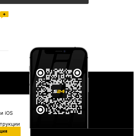
и iOS
струкции
ция