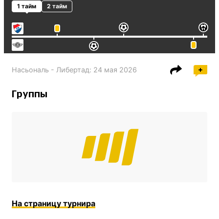
1 тайм
2 тайм
Насьональ - Либертад
:
24 мая 2026
Группы
На страницу турнира