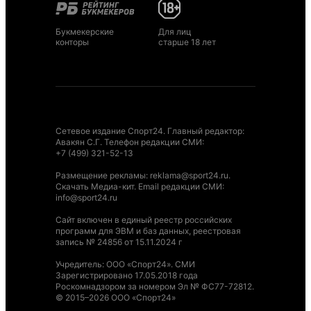
Букмекерские
Для лиц
конторы
старше 18 лет
Сетевое издание Спорт24. Главный редактор:
Авакян С.Г. Телефон редакции СМИ:
+7 (499) 321-52-13
Размещение рекламы
:
reklama@sport24.ru
.
Скачать Медиа-кит
. Email редакции СМИ:
info@sport24.ru
Сайт включен в единый реестр российских
программ для ЭВМ и баз данных, реестровая
запись № 24856 от 15.11.2024 г
Учредитель: ООО «Спорт24». СМИ
Зарегистрировано 17.05.2018 года
Роскомнадзором за номером Эл № ФС77-72812.
© 2015–2026 ООО «Спорт24»