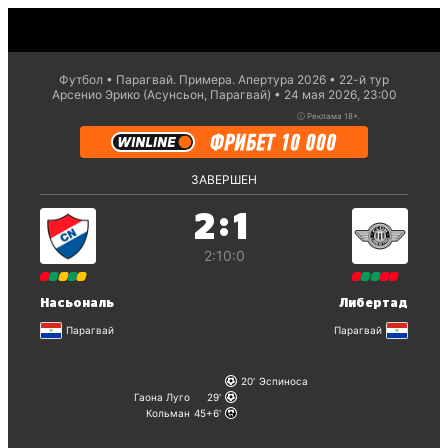
Футбол
Парагвай. Примера. Апертура 2026
22-й тур
Арсенио Эрико (Асунсьон, Парагвай)
24 мая 2026, 23:00
ⓘ
Реклама 18+.
ЗАВЕРШЕН
:
2
1
2:1
0:0
Насьональ
Либертад
Парагвай
Парагвай
20
Эспиноса
Гаона Луго
29
Кольман
45+6