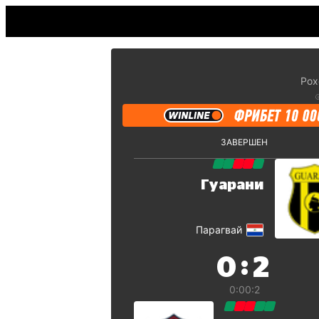
Рох
ЗАВЕРШЕН
Гуарани
Парагвай
:
0
2
0:0
0:2