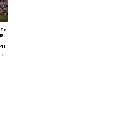
ить
я,
11!
ате