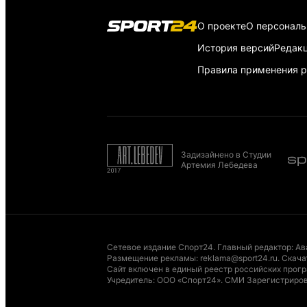
О проекте
О персонал
История версий
Редак
Правила применения р
Задизайнено в Студии
Артемия Лебедева
Сетевое издание Спорт24. Главный редактор: Ав
Размещение рекламы
:
reklama@sport24.ru
.
Скача
Сайт включен в единый реестр российских програ
Учредитель: ООО «Спорт24». СМИ Зарегистриров