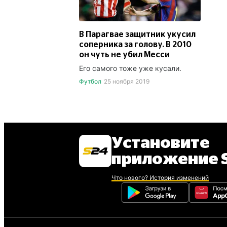
В Парагвае защитник укусил
соперника за голову. В 2010
он чуть не убил Месси
Его самого тоже уже кусали.
Футбол
25 ноября 2019
Установите
приложение S
Что нового? История изменений