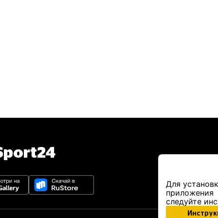
port24
Для установк
приложения
следуйте ин
Инструк