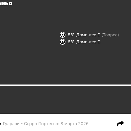
еньо
58
Домингес С.
(
Торрес
)
88
Домингес С.
Гуарани - Серро Портеньо
:
8 марта 2026