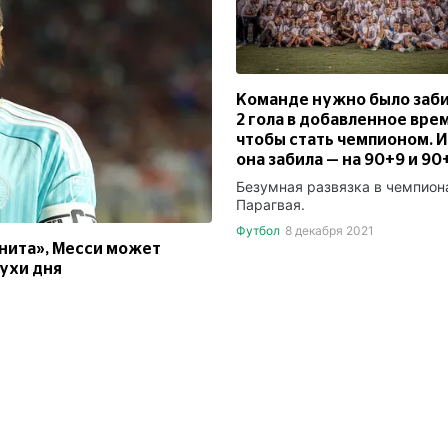
Команде нужно было заб
2 гола в добавленное врем
чтобы стать чемпионом. И
она забила — на 90+9 и 90+
Безумная развязка в чемпион
Парагвая.
Футбол
8 декабря 2021
нита», Месси может
лухи дня