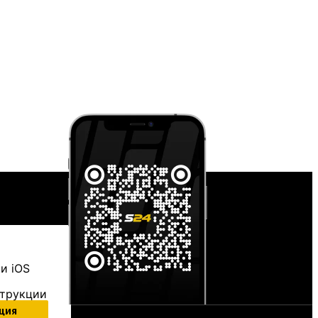
и iOS
струкции
ция