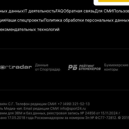
ьных данных
IT деятельность
FAQ
Обратная связь
Для СМИ
Пользов
ция
Наши спецпроекты
Политика обработки персональных данны
екомендательных технологий
Данные
Букмекерские
от Спортрадар
конторы
акян С.Г. Телефон редакции СМИ:
+7 (499) 321-52-13
ть Медиа-кит
. Email редакции СМИ:
info@sport24.ru
мм для ЭВМ и баз данных, реестровая запись № 24856 от 15.11.2024 г
ано 17.05.2018 года Роскомнадзором за номером Эл № ФС77-72812.
© 201