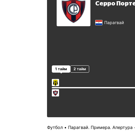
Серро Порт
Парагвай
1 тайм
2 тайм
Футбол
Парагвай. Примера. Апертура