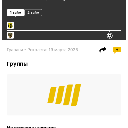
1 тайм
2 тайм
Гуарани - Реколета
:
19 марта 2026
Группы
На страницу турнира