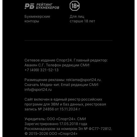
Букмекерские
Для лиц
конторы
старше 18 лет
Сетевое издание Спорт24. Главный редактор:
Авакян С.Г. Телефон редакции СМИ:
+7 (499) 321-52-13
Размещение рекламы
:
reklama@sport24.ru
.
Скачать Медиа-кит
. Email редакции СМИ:
info@sport24.ru
Сайт включен в единый реестр российских
программ для ЭВМ и баз данных, реестровая
запись № 24856 от 15.11.2024 г
Учредитель: ООО «Спорт24». СМИ
Зарегистрировано 17.05.2018 года
Роскомнадзором за номером Эл № ФС77-72812.
© 2015–2026 ООО «Спорт24»