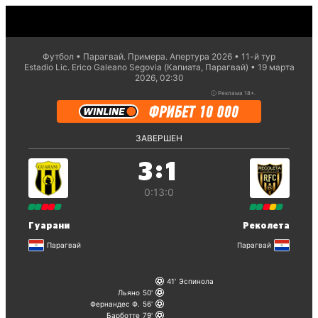
Футбол
Парагвай. Примера. Апертура 2026
11-й тур
Estadio Lic. Erico Galeano Segovia (Капиата, Парагвай)
19 марта
2026, 02:30
ⓘ
Реклама 18+.
ЗАВЕРШЕН
:
3
1
0:1
3:0
Гуарани
Реколета
Парагвай
Парагвай
41
Эспинола
Льяно
50
Фернандес Ф.
56
Барботте
79