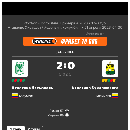
Футбол
Колумбия. Примера А 2026
17-й тур
Атанасио Хирардот (Медельин, Колумбия)
21 апреля 2026, 04:30
ⓘ
Реклама 18+.
ЗАВЕРШЕН
:
2
0
0:0
2:0
Атлетико Насьональ
Атлетико Букараманга
Колумбия
Колумбия
Роман
57
Морено
89
1 тайм
2 тайм