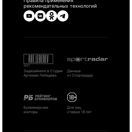
Правила применения
рекомендательных технологий
Задизайнено в Студии
Данные
Артемия Лебедева
от Спортрадар
Букмекерские
Для лиц
конторы
старше 18 лет