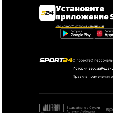
Установите
приложение S
Что нового? История изменений
О проекте
О персонал
История версий
Редак
Правила применения р
Задизайнено в Студии
Артемия Лебедева