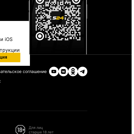
и iOS
струкции
ция
ательское соглашение
х
Для лиц
старше 18 лет