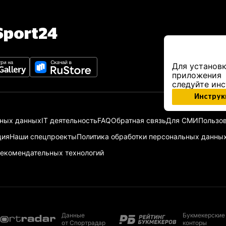
port24
Для установк
приложения
следуйте ин
Инструк
ьных данных
IT деятельность
FAQ
Обратная связь
Для СМИ
Пользов
ция
Наши спецпроекты
Политика обработки персональных данны
екомендательных технологий
Данные
Букмекерские
от Спортрадар
конторы