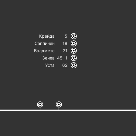
Крейда
5
Саппинен
18
Валдметс
21
Зенев
45+1
Уста
62