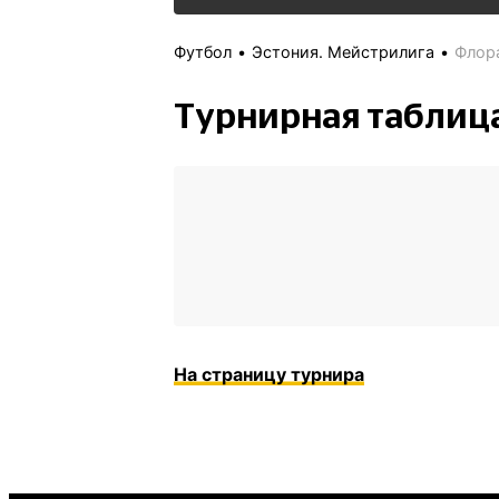
Футбол
Эстония. Мейстрилига
Флор
Турнирная таблиц
На страницу турнира