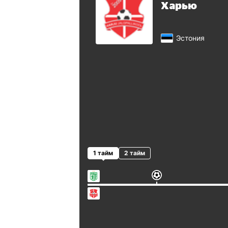
Харью
Эстония
1 тайм
2 тайм