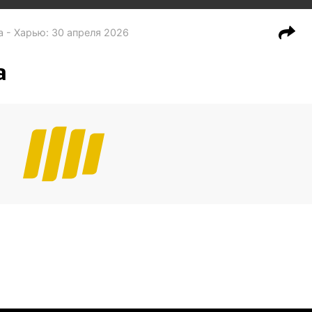
а - Харью
:
30 апреля 2026
а