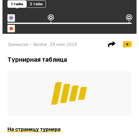
1 тайм
2 тайм
Зриньски - Вележ
:
26 мая 2026
Турнирная таблица
На страницу турнира