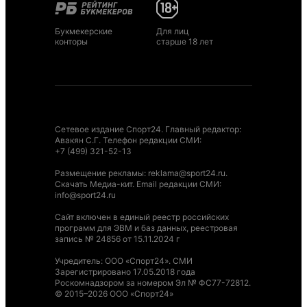
Букмекерские
Для лиц
конторы
старше 18 лет
Сетевое издание Спорт24. Главный редактор:
Авакян С.Г. Телефон редакции СМИ:
+7 (499) 321-52-13
Размещение рекламы
:
reklama@sport24.ru
.
Скачать Медиа-кит
. Email редакции СМИ:
info@sport24.ru
Сайт включен в единый реестр российских
программ для ЭВМ и баз данных, реестровая
запись № 24856 от 15.11.2024 г
Учредитель: ООО «Спорт24». СМИ
Зарегистрировано 17.05.2018 года
Роскомнадзором за номером Эл № ФС77-72812.
© 2015–2026 ООО «Спорт24»