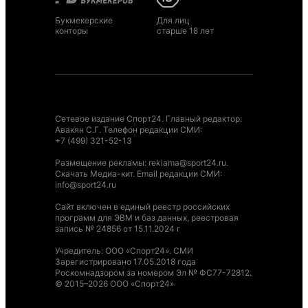
Букмекерские
Для лиц
конторы
старше 18 лет
Сетевое издание Спорт24. Главный редактор:
Авакян С.Г. Телефон редакции СМИ:
+7 (499) 321-52-13
Размещение рекламы
:
reklama@sport24.ru
.
Скачать Медиа-кит
. Email редакции СМИ:
info@sport24.ru
Сайт включен в единый реестр российских
программ для ЭВМ и баз данных, реестровая
запись № 24856 от 15.11.2024 г
Учредитель: ООО «Спорт24». СМИ
Зарегистрировано 17.05.2018 года
Роскомнадзором за номером Эл № ФС77-72812.
© 2015–2026 ООО «Спорт24»