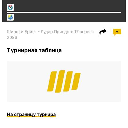
Широки Бриег - Рудар Приедор
:
17 апреля
2026
Турнирная таблица
На страницу турнира