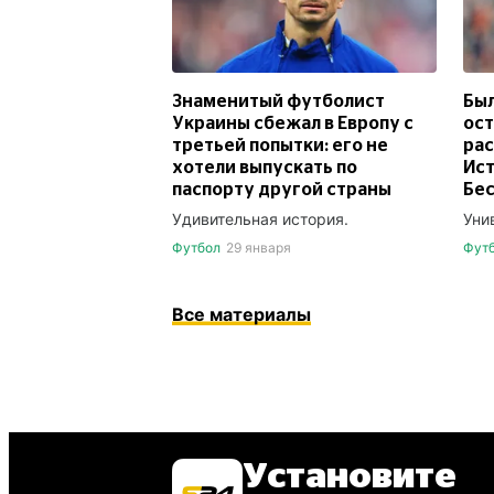
Знаменитый футболист
Был
Украины сбежал в Европу с
ост
третьей попытки: его не
рас
хотели выпускать по
Ист
паспорту другой страны
Бе
Удивительная история.
Уни
Футбол
29 января
Фут
Все материалы
Установите