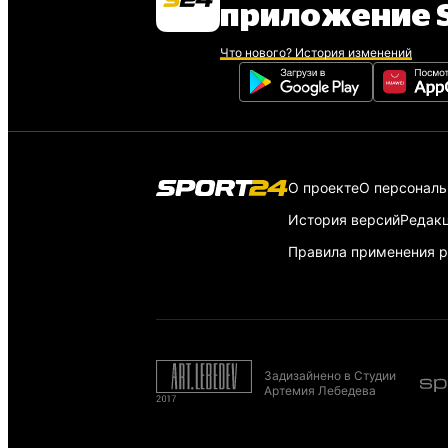
приложение S
Что нового? История изменений
О проекте
О персонал
История версий
Редак
Правила применения р
Задизайнено в Студии
Артемия Лебедева