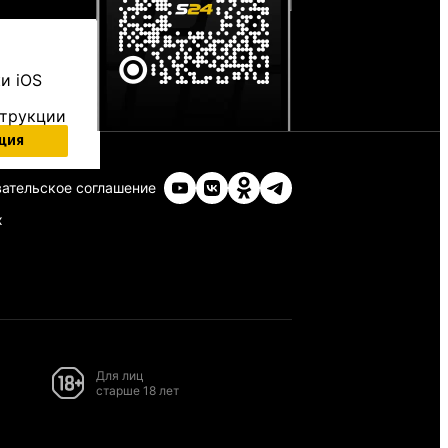
и iOS
струкции
ция
ательское соглашение
х
Для лиц
старше 18 лет