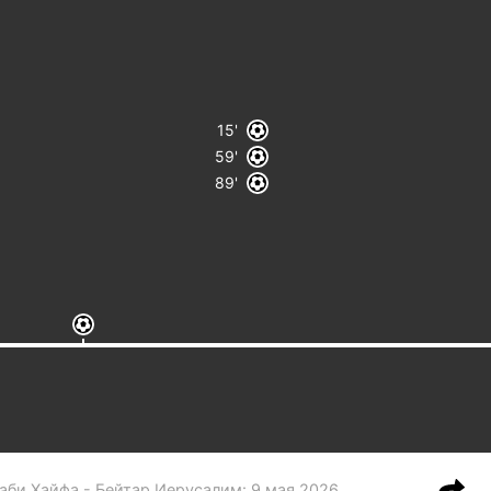
15
59
89
аби Хайфа - Бейтар Иерусалим
:
9 мая 2026