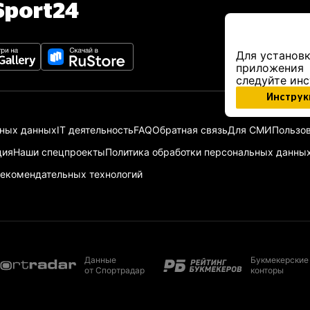
port24
Для установк
приложения
следуйте ин
Инструк
ьных данных
IT деятельность
FAQ
Обратная связь
Для СМИ
Пользов
ция
Наши спецпроекты
Политика обработки персональных данны
екомендательных технологий
Данные
Букмекерские
от Спортрадар
конторы