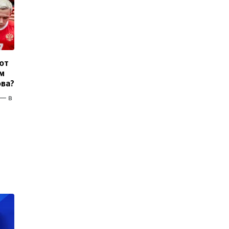
ют
м
ова?
 — в