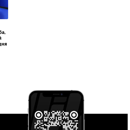
ба,
й
дня