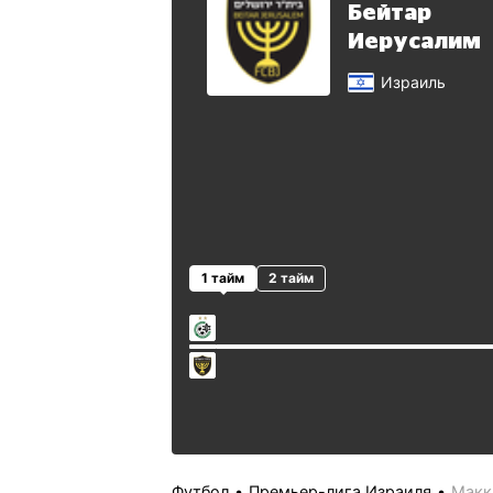
Бейтар
Иерусалим
Израиль
1 тайм
2 тайм
Футбол
Премьер-лига Израиля
Макк