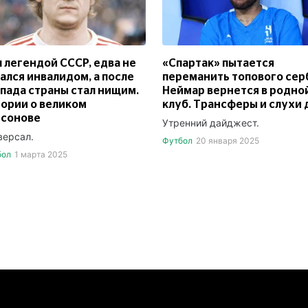
 легендой СССР, едва не
«Спартак» пытается
ался инвалидом, а после
переманить топового сер
пада страны стал нищим.
Неймар вернется в родно
ории о великом
клуб. Трансферы и слухи 
ссонове
Утренний дайджест.
версал.
Футбол
20 января 2025
бол
1 марта 2025