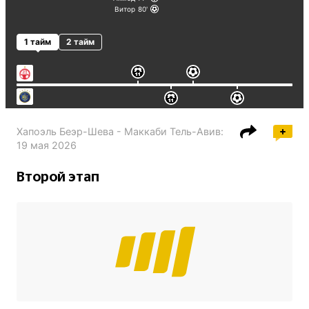
Витор
80
1 тайм
2 тайм
Хапоэль Беэр-Шева - Маккаби Тель-Авив
:
19 мая 2026
Второй этап