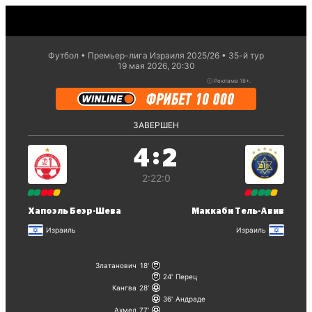
Футбол
Премьер-лига Израиля 2025/26
35-й тур
19 мая 2026, 20:30
ⓘ
Реклама 18+.
ЗАВЕРШЕН
:
4
2
2:2
2:0
Хапоэль Беэр-Шева
Маккаби Тель-Авив
Израиль
Израиль
Златанович
18
24
Перец
Кангва
28
36
Андраде
Ахмед
77