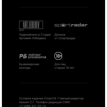
Задизайнено в Студии
Данные
Артемия Лебедева
от Спортрадар
Букмекерские
Для лиц
конторы
старше 18 лет
Сетевое издание Спорт24. Главный редактор:
Авакян С.Г. Телефон редакции СМИ:
+7 (499) 321-52-13