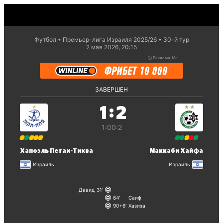
Футбол
Премьер-лига Израиля 2025/26
30-й тур
2 мая 2026, 20:15
ⓘ
Реклама 18+.
ЗАВЕРШЕН
:
1
2
1:0
0:2
Хапоэль Петах-Тиква
Маккаби Хайфа
Израиль
Израиль
Давид
31
64
Саиф
90+6
Хазиза