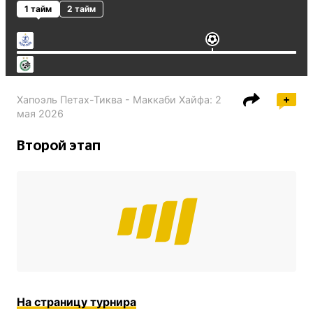
1 тайм
2 тайм
Хапоэль Петах-Тиква - Маккаби Хайфа
:
2
мая 2026
Второй этап
На страницу турнира