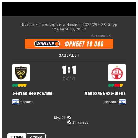
Футбол
Премьер-лига Израиля 2025/26
33-й тур
12 мая 2026, 20:30
ⓘ
Реклама 18+.
ЗАВЕРШЕН
:
1
1
0:0
1:1
Бейтар Иерусалим
Хапоэль Беэр-Шева
Израиль
Израиль
Шуа
77
81
Кангва
1 тайм
2 тайм