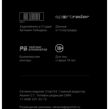
Задизайнено в Студии
Данные
Артемия Лебедева
от Спортрадар
Букмекерские
Для лиц
конторы
старше 18 лет
Сетевое издание Спорт24. Главный редактор:
Авакян С.Г. Телефон редакции СМИ:
+7 (499) 321-52-13
Размещение рекламы
:
reklama@sport24.ru
.