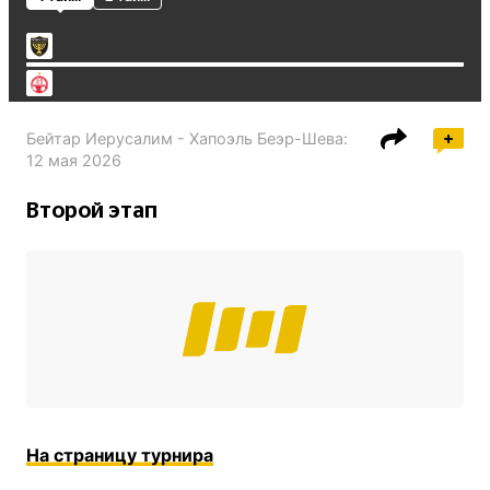
Бейтар Иерусалим - Хапоэль Беэр-Шева
:
12 мая 2026
Второй этап
На страницу турнира