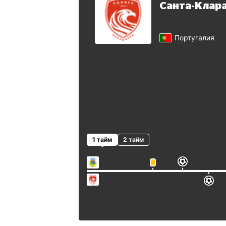
Санта-Клар
Португалия
1 тайм
2 тайм