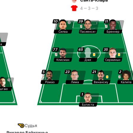
4 ‒ 3 ‒ 3
10
39
11
Силва
Пасиенсия
Бреннер
са
77
65
35
Клисман
Дже
Сержинью
5
23
21
2
Ромао
Лима
Венансиу
Калила
шгаю
1
Батиста
Судья
Рикардо Байксиньо