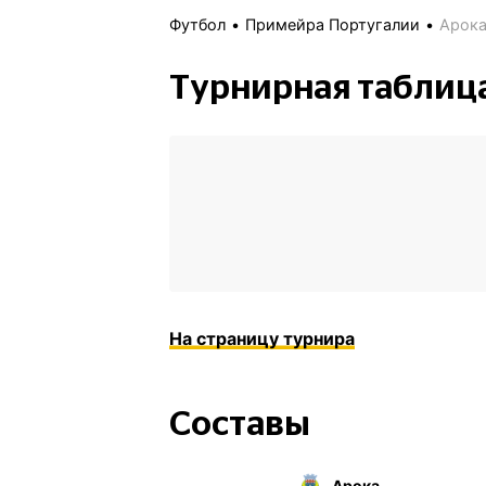
Футбол
Примейра Португалии
Арока
Турнирная таблиц
На страницу турнира
Составы
Арока