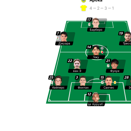
4 ‒ 2 ‒ 3 ‒ 1
17
Барберо
7
19
Джуара
Трес
14
Чжу
22
21
ван Э
Фукуи
25
3
15
28
Кейперс
Фонтан
Санчес
Э
12
де Арруабаррена