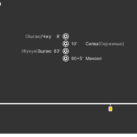
а
(
Эшгаю
)
Чжу
8
10
Силва
(
Сержинью
)
(
Фукуи
)
Эшгаю
83
90+5
Маноэл