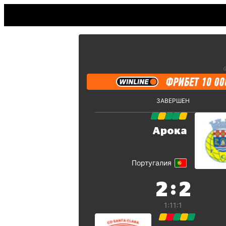
ЗАВЕРШЕН
Арока
Португалия
:
2
2
1:1
1:1