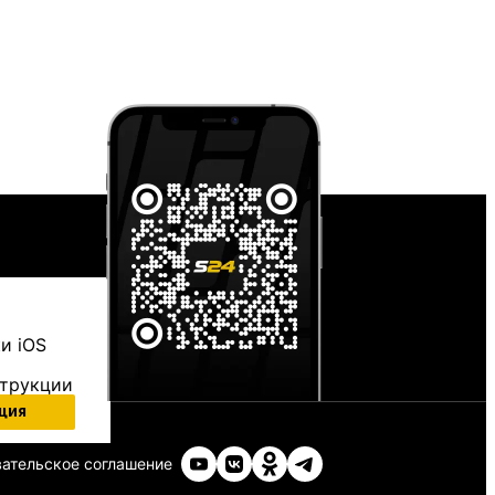
и iOS
струкции
ция
ательское соглашение