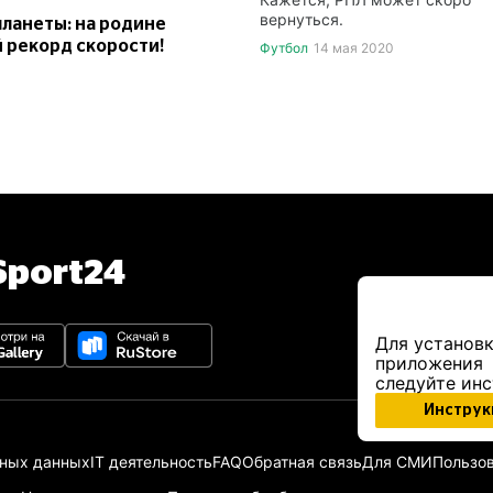
вернуться.
планеты: на родине
 рекорд скорости!
Футбол
14 мая 2020
port24
Для установк
приложения
следуйте ин
Инструк
ьных данных
IT деятельность
FAQ
Обратная связь
Для СМИ
Пользов