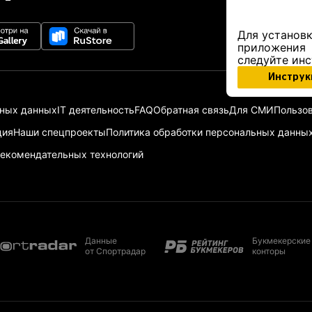
Для установк
приложения
следуйте ин
Инструк
ьных данных
IT деятельность
FAQ
Обратная связь
Для СМИ
Пользов
ция
Наши спецпроекты
Политика обработки персональных данны
екомендательных технологий
Данные
Букмекерские
от Спортрадар
конторы