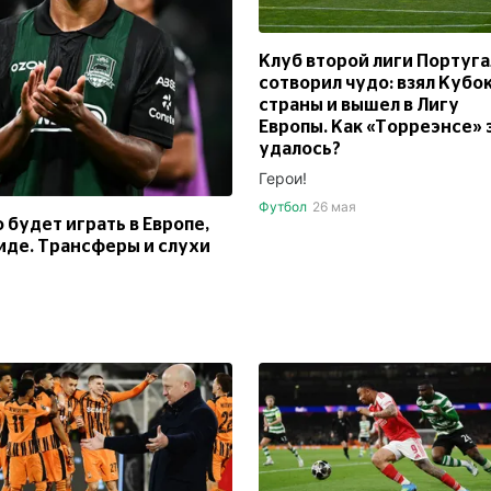
Клуб второй лиги Португ
сотворил чудо: взял Кубо
страны и вышел в Лигу
Европы. Как «Торреэнсе» 
удалось?
Герои!
Футбол
26 мая
будет играть в Европе,
иде. Трансферы и слухи