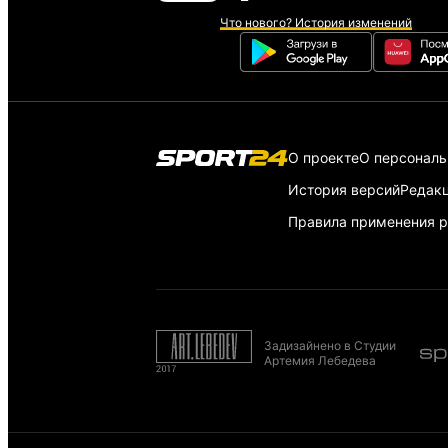
Что нового? История изменений
О проекте
О персонал
История версий
Редак
Правила применения р
Задизайнено в Студии
Артемия Лебедева