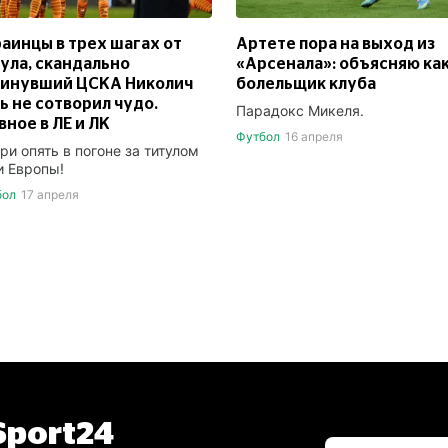
аинцы в трех шагах от
Артете пора на выход из
ула, скандально
«Арсенала»: объясняю ка
кинувший ЦСКА Николич
болельщик клуба
ь не сотворил чудо.
Парадокс Микеля.
вное в ЛЕ и ЛК
Футбол
16 апреля
ри опять в погоне за титулом
и Европы!
бол
17 апреля
port24