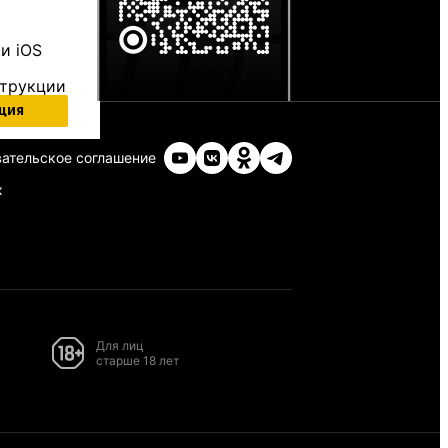
и iOS
струкции
ция
ательское соглашение
х
Для лиц
старше 18 лет