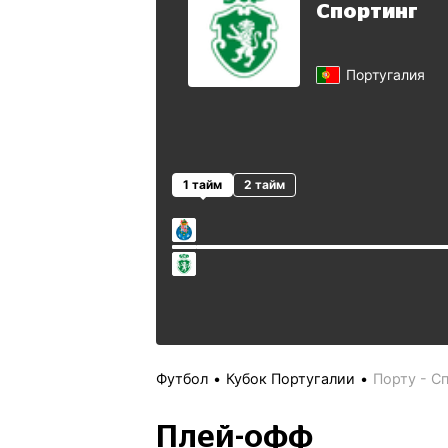
Спортинг
Португалия
1 тайм
2 тайм
Футбол
Кубок Португалии
Порту - С
Плей-офф