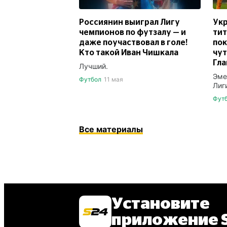
Россиянин выиграл Лигу
Укр
чемпионов по футзалу — и
тит
даже поучаствовал в голе!
по
Кто такой Иван Чишкала
чут
Гла
Лучший.
Эме
Футбол
11 мая
Лиг
Фут
Все материалы
Установите
приложение S