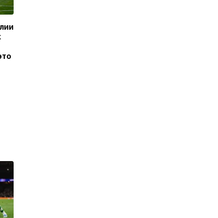
алии
к
это