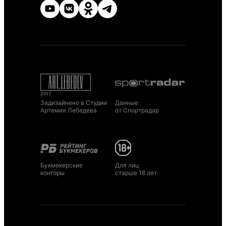
Задизайнено в Студии
Данные
Артемия Лебедева
от Спортрадар
Букмекерские
Для лиц
конторы
старше 18 лет