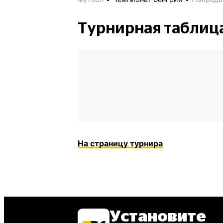
Турнирная таблиц
На страницу турнира
Установите