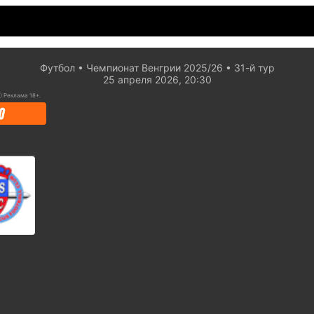
Футбол
Чемпионат Венгрии 2025/26
31-й тур
25 апреля 2026, 20:30
ⓘ
Реклама 18+.