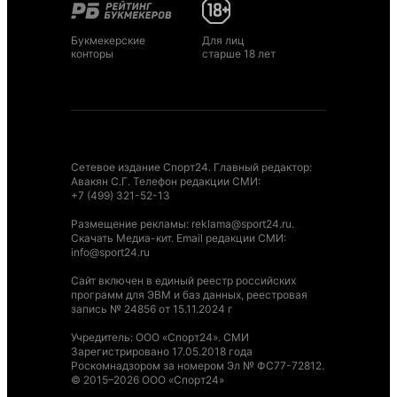
Букмекерские
Для лиц
конторы
старше 18 лет
Сетевое издание Спорт24. Главный редактор:
Авакян С.Г. Телефон редакции СМИ:
+7 (499) 321-52-13
Размещение рекламы
:
reklama@sport24.ru
.
Скачать Медиа-кит
. Email редакции СМИ:
info@sport24.ru
Сайт включен в единый реестр российских
программ для ЭВМ и баз данных, реестровая
запись № 24856 от 15.11.2024 г
Учредитель: ООО «Спорт24». СМИ
Зарегистрировано 17.05.2018 года
Роскомнадзором за номером Эл № ФС77-72812.
© 2015–2026 ООО «Спорт24»