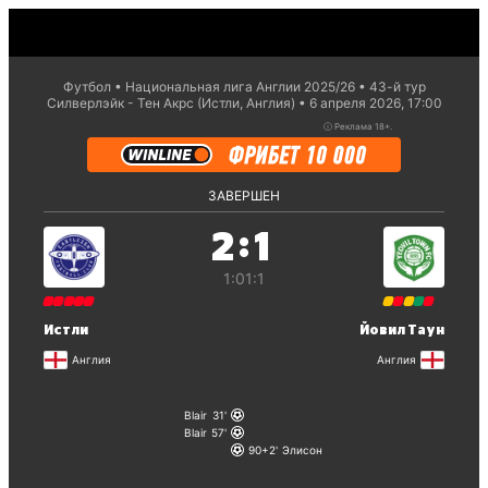
Футбол
Национальная лига Англии 2025/26
43-й тур
Силверлэйк - Тен Акрс (Истли, Англия)
6 апреля 2026, 17:00
ⓘ
Реклама 18+.
ЗАВЕРШЕН
:
2
1
1:0
1:1
Истли
Йовил Таун
Англия
Англия
Blair
31
Blair
57
90+2
Элисон