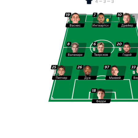
4 ‒ 3 ‒ 3
19
7
10
Васкес
Ингвартсен
Дрейер
8
6
20
Валакари
Тверсков
Годой
25
26
97
33
Пилчер
Дуа
Маквей
Ве
18
Ферри