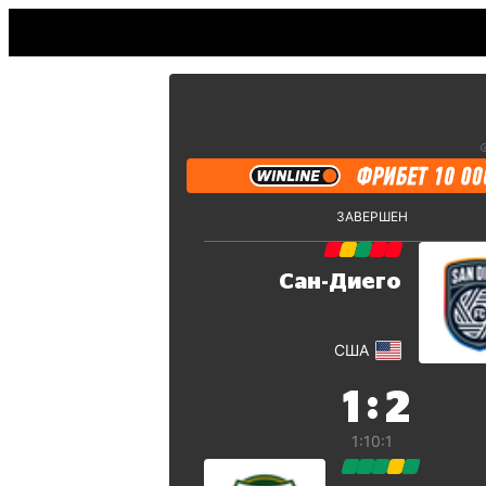
ЗАВЕРШЕН
Сан-Диего
США
:
1
2
1:1
0:1