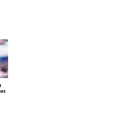
и
 из