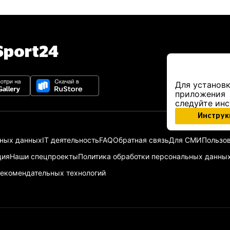
port24
Для установк
приложения
следуйте ин
Инструк
ьных данных
IT деятельность
FAQ
Обратная связь
Для СМИ
Пользов
ция
Наши спецпроекты
Политика обработки персональных данны
екомендательных технологий