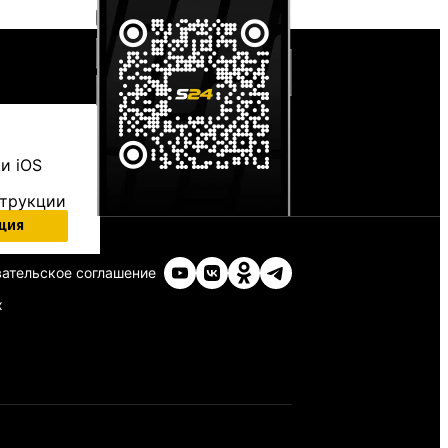
и iOS
струкции
ция
ательское соглашение
х