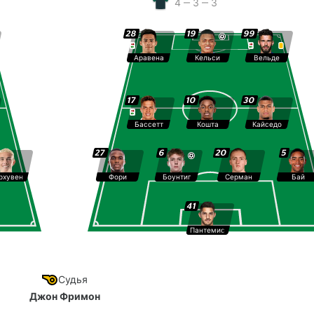
4 ‒ 3 ‒ 3
28
19
99
Аравена
Кельси
Вельде
17
10
30
Бассетт
Кошта
Кайседо
27
6
20
5
рхувен
Фори
Боунтиг
Серман
Бай
41
Пантемис
Судья
Джон Фримон