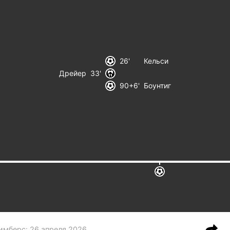
26
Кельси
Дрейер
33
90+6
Боунтиг
Тимберс
:
26 апреля 2026