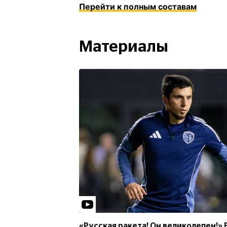
Перейти к полным составам
Материалы
«Русская ракета! Он великолепен!»