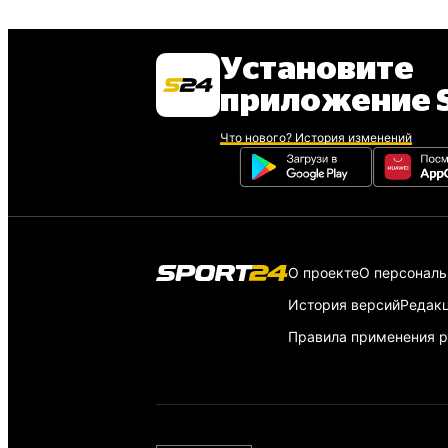
Установите
приложение S
Что нового? История изменений
О проекте
О персонал
История версий
Редак
Правила применения р