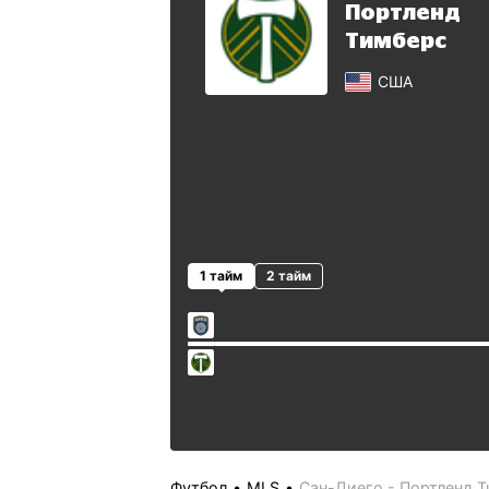
Портленд
Тимберс
США
1 тайм
2 тайм
Футбол
MLS
Сан-Диего - Портленд 