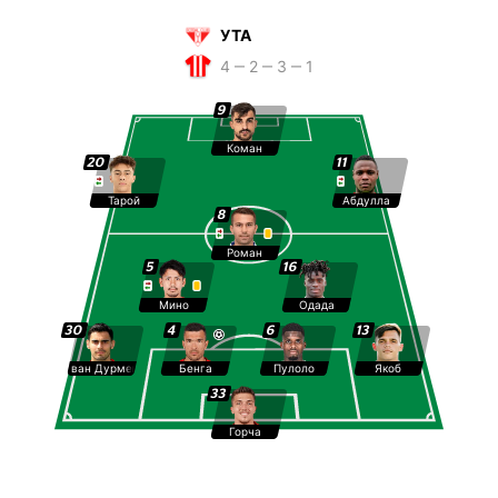
УТА
4 ‒ 2 ‒ 3 ‒ 1
9
Коман
20
11
Тарой
Абдулла
8
Роман
5
16
Мино
Одада
30
4
6
13
ван Дурмен
Бенга
Пулоло
Якоб
33
Горча