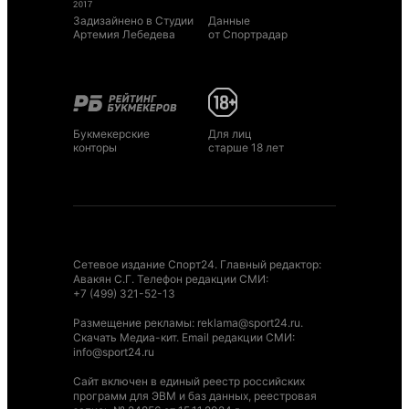
Задизайнено в Студии
Данные
Артемия Лебедева
от Спортрадар
Букмекерские
Для лиц
конторы
старше 18 лет
Сетевое издание Спорт24. Главный редактор:
Авакян С.Г. Телефон редакции СМИ:
+7 (499) 321-52-13
Размещение рекламы
:
reklama@sport24.ru
.
Скачать Медиа-кит
. Email редакции СМИ:
info@sport24.ru
Сайт включен в единый реестр российских
программ для ЭВМ и баз данных, реестровая