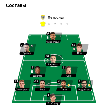
Составы
Петролул
4 ‒ 2 ‒ 3 ‒ 1
9
Чика-Рошка
7
55
Грозав
Поп
28
Рафинья
5
6
Донгмо
Юрю
23
69
4
2
Думитреску
Рош
Папп
Родригеш
1
Бэлбэрэу