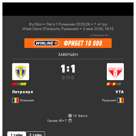
Футбол
Лига 1 Румынии 2025/26
7-й тур
Илие Оанэ (Плоешти, Румыния)
3 мая 2026, 18:15
ⓘ
Реклама 18+.
ЗАВЕРШЕН
:
1
1
0:1
1:0
Петролул
УТА
Румыния
Румыния
12
Бенга
Грозав
90+7
1 тайм
2 тайм