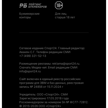
Букмекерские
Для лиц
конторы
старше 18 лет
Сетевое издание Спорт24. Главный редактор:
Авакян С.Г. Телефон редакции СМИ:
+7 (499) 321-52-13
Размещение рекламы
:
reklama@sport24.ru
.
Скачать Медиа-кит
. Email редакции СМИ:
info@sport24.ru
Сайт включен в единый реестр российских
программ для ЭВМ и баз данных, реестровая
запись № 24856 от 15.11.2024 г
Учредитель: ООО «Спорт24». СМИ
Зарегистрировано 17.05.2018 года
Роскомнадзором за номером Эл № ФС77-72812.
© 2015–2026 ООО «Спорт24»