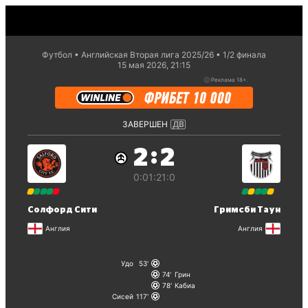
Футбол
Английская Вторая лига 2025/26
1/2 финaла
15 мая 2026, 21:15
ⓘ
Реклама 18+.
ЗАВЕРШЕН
ДВ
:
2
2
0:0
1:2
1:0
Солфорд Сити
Гримсби Таун
Англия
Англия
Удо
53
74
Грин
78
Кабиа
Сисей
117