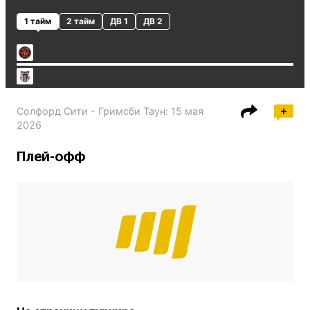
1 тайм
2 тайм
ДВ 1
ДВ 2
Солфорд Сити - Гримсби Таун
:
15 мая
2026
Плей-офф