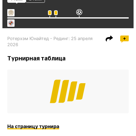
Ротерхэм Юнайтед - Рединг
:
25 апреля
2026
Турнирная таблица
На страницу турнира