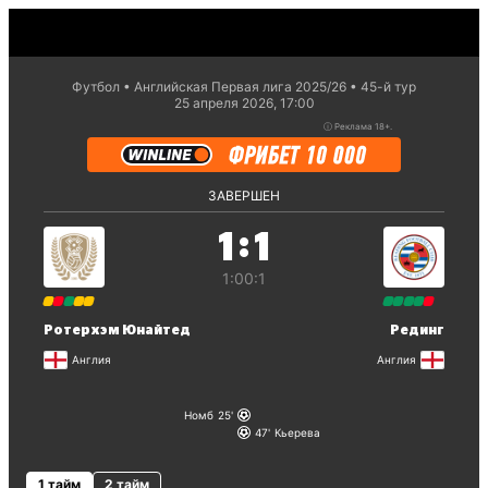
Футбол
Английская Первая лига 2025/26
45-й тур
25 апреля 2026, 17:00
ⓘ
Реклама 18+.
ЗАВЕРШЕН
:
1
1
1:0
0:1
Ротерхэм Юнайтед
Рединг
Англия
Англия
Номб
25
47
Кьерева
1 тайм
2 тайм