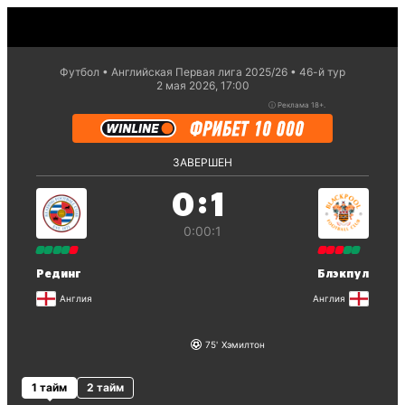
Футбол
Английская Первая лига 2025/26
46-й тур
2 мая 2026, 17:00
ⓘ
Реклама 18+.
ЗАВЕРШЕН
:
0
1
0:0
0:1
Рединг
Блэкпул
Англия
Англия
75
Хэмилтон
1 тайм
2 тайм