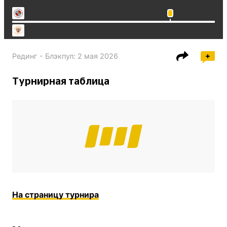
Рединг - Блэкпул
:
2 мая 2026
Турнирная таблица
На страницу турнира