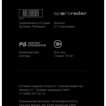
Задизайнено в Студии
Данные
Артемия Лебедева
от Спортрадар
Букмекерские
Для лиц
конторы
старше 18 лет
Сетевое издание Спорт24. Главный редактор:
Авакян С.Г. Телефон редакции СМИ:
+7 (499) 321-52-13
Размещение рекламы
:
reklama@sport24.ru
.
Скачать Медиа-кит
. Email редакции СМИ: