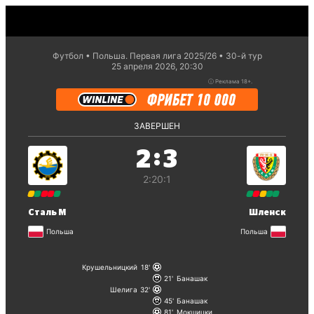
Футбол
Польша. Первая лига 2025/26
30-й тур
25 апреля 2026, 20:30
ⓘ
Реклама 18+.
ЗАВЕРШЕН
:
2
3
2:2
0:1
Сталь М
Шленск
Польша
Польша
Крушельницкий
18
21
Банашак
Шелига
32
45
Банашак
81
Мокшицки