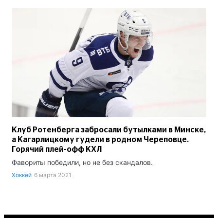
Клуб Ротенберга забросали бутылками в Минске,
а Кагарлицкому гудели в родном Череповце.
Горячий плей-офф КХЛ
Фавориты победили, но не без скандалов.
Хоккей
6 марта 2021