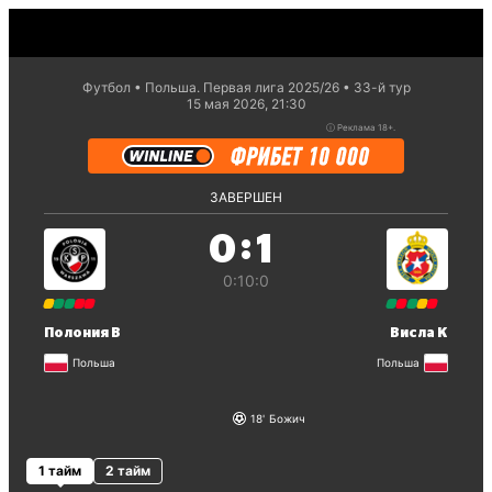
Футбол
Польша. Первая лига 2025/26
33-й тур
15 мая 2026, 21:30
ⓘ
Реклама 18+.
ЗАВЕРШЕН
:
0
1
0:1
0:0
Полония В
Висла К
Польша
Польша
18
Божич
1 тайм
2 тайм