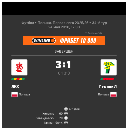
Футбол
Польша. Первая лига 2025/26
34-й тур
24 мая 2026, 17:30
ⓘ
Реклама 18+.
ЗАВЕРШЕН
:
3
1
0:1
3:0
ЛКС
Гурник Л
Польша
Польша
43
Дея
Хинокио
60
Левандовски
79
Крикун
90+4