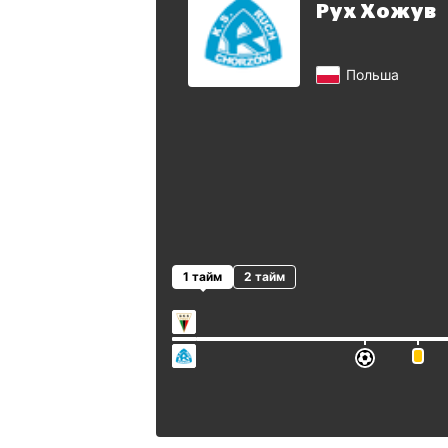
Рух Хожув
Польша
1 тайм
2 тайм