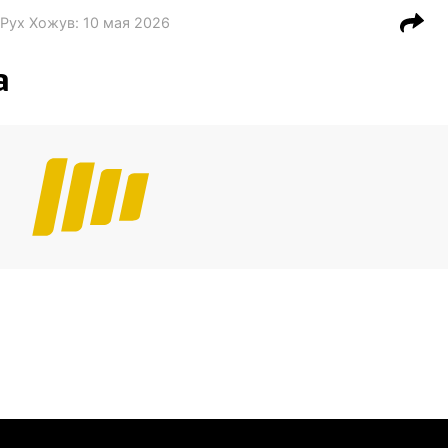
 Рух Хожув
:
10 мая 2026
а