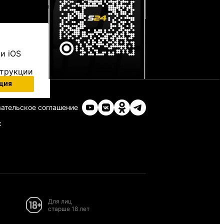
и iOS
струкции
ция
ательское соглашение
х
Для лиц
старше 18 лет