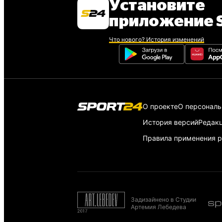
Установите
приложение S
Что нового? История изменений
О проекте
О персонал
История версий
Редак
Правила применения р
Задизайнено в Студии
Артемия Лебедева