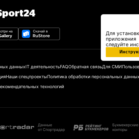
port24
Для установк
приложения
следуйте ин
Инструк
ьных данных
IT деятельность
FAQ
Обратная связь
Для СМИ
Пользов
ция
Наши спецпроекты
Политика обработки персональных данны
екомендательных технологий
Данные
Букмекерские
от Спортрадар
конторы