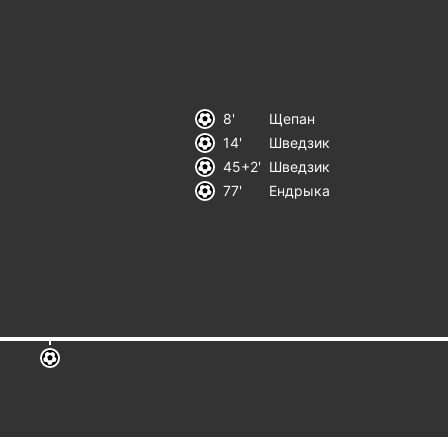
8
Щепан
14
Шведзик
45+2
Шведзик
77
Ендрыка