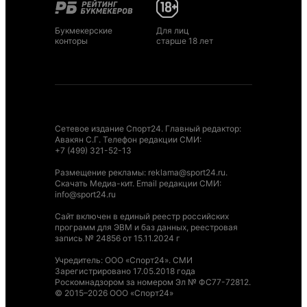
Букмекерские
Для лиц
конторы
старше 18 лет
Сетевое издание Спорт24. Главный редактор:
Авакян С.Г. Телефон редакции СМИ:
+7 (499) 321-52-13
Размещение рекламы
:
reklama@sport24.ru
.
Скачать Медиа-кит
. Email редакции СМИ:
info@sport24.ru
Сайт включен в единый реестр российских
программ для ЭВМ и баз данных, реестровая
запись № 24856 от 15.11.2024 г
Учредитель: ООО «Спорт24». СМИ
Зарегистрировано 17.05.2018 года
Роскомнадзором за номером Эл № ФС77-72812.
© 2015–2026 ООО «Спорт24»