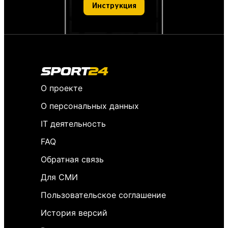
Инструкция
О проекте
О персональных данных
IT деятельность
FAQ
Обратная связь
Для СМИ
Пользовательское соглашение
История версий