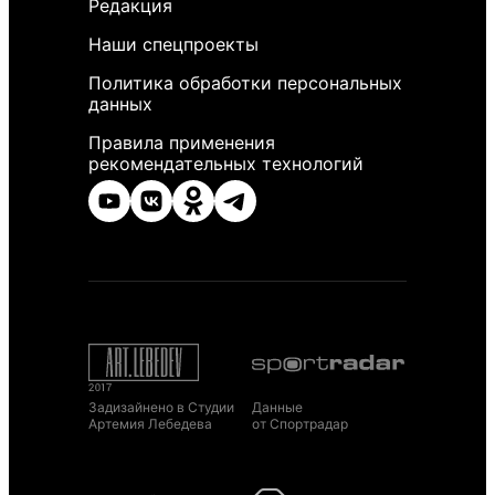
Редакция
Наши спецпроекты
Политика обработки персональных
данных
Правила применения
рекомендательных технологий
Задизайнено в Студии
Данные
Артемия Лебедева
от Спортрадар